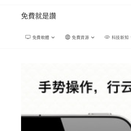
跳
轉
免費就是讚
至
內
容
免費軟體
免費資源
科技新知