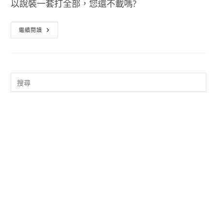
以說裝一套打全部，您還不載嗎?
萬
繼續閱讀
能
計
算
機
APP
支
援
通
用
計
算、
匯
率
計
算、
單
位
轉
換、
排
卵
期
週
期
等