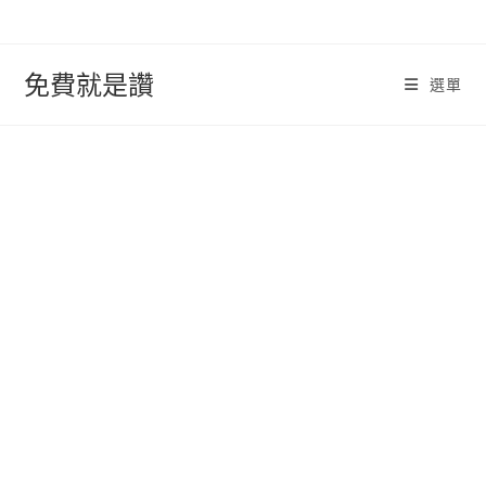
跳
轉
至
免費就是讚
選單
內
容