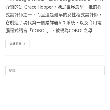
介紹的是 Grace Hopper，她是世界最早一批的程
式設計師之一，而且還是最早的女性程式設計師，
它創造了現代第一個編譯器A-0 系統，以及商用電
腦程式語言「COBOL」，被譽為COBOL之母。
Grace
繼續閱讀
Hopper
葛
麗
絲
·
霍
普
商
用
電
腦
語
言
COBOL
之
母