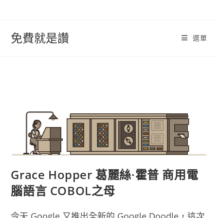
跳
轉
至
免費就是讚
選單
內
容
Grace Hopper 葛麗絲·霍普 商用電
腦語言 COBOL之母
今天 Google 又推出全新的 Google Doodle，這次