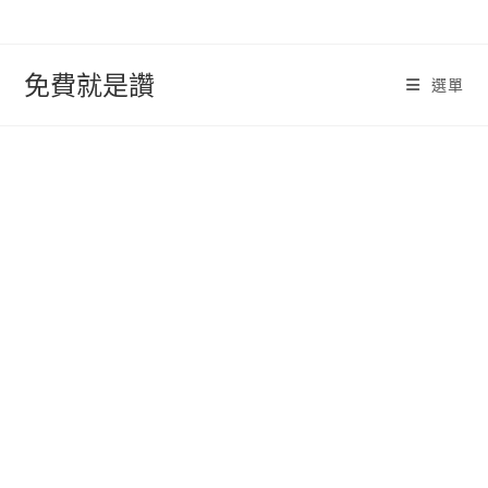
跳
轉
至
免費就是讚
選單
內
容