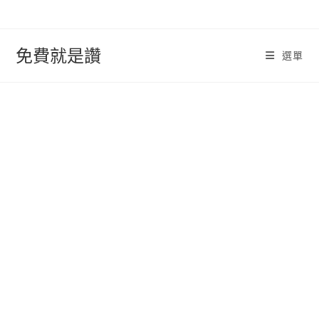
跳
轉
至
免費就是讚
選單
內
容