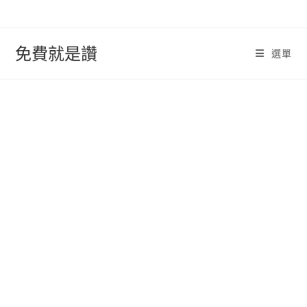
跳
轉
至
免費就是讚
選單
內
容