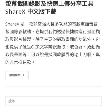
螢幕截圖錄影及快速上傳分享工具
ShareX 中文版下載
ShareX 是一款非常強大且多功能的電腦畫面螢幕
截圖錄影軟體，它提供我們透過快捷鍵進行畫面擷
取與影片錄製，除了主要的擷取畫面的功能外，它
也提供了像是OCR文字辨視擷取、取色器、捲動擷
取長畫面等，可以說是擷圖軟體界的瑞士刀啊，真
的非常推這款。
螢
繼續閱讀
幕
截
圖
錄
影
及
快
速
上