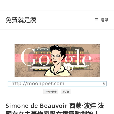
跳
轉
至
免費就是讚
選單
內
容
Simone de Beauvoir 西蒙·波娃 法
國存在主義作家與女權運動創始人