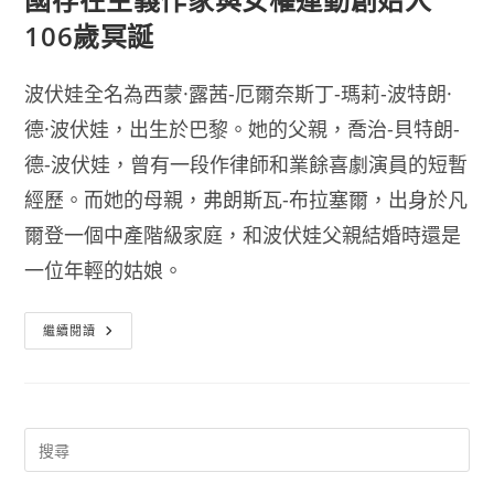
106歲冥誕
波伏娃全名為西蒙·露茜-厄爾奈斯丁-瑪莉-波特朗·
德·波伏娃，出生於巴黎。她的父親，喬治-貝特朗-
德-波伏娃，曾有一段作律師和業餘喜劇演員的短暫
經歷。而她的母親，弗朗斯瓦-布拉塞爾，出身於凡
爾登一個中產階級家庭，和波伏娃父親結婚時還是
一位年輕的姑娘。
Simone
繼續閱讀
De
Beauvoir
西
蒙
·
波
娃
法
國
存