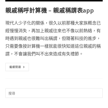
親戚稱呼計算機 – 親戚稱謂表app
現代人少子化的關係，很久以前那種大家族概念已
經慢慢消失，再加上親戚往來也不像以前熱絡，有
時遇到親戚也很難叫出稱謂，但隨著科技的進步，
只需要像按計算機一樣就能很快知道這位親戚的稱
謂，不會讓我們叫不出來造成有失禮節。
親
繼續閱讀
戚
稱
呼
計
算
機
–
親
戚
稱
謂
表