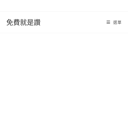
跳
轉
至
免費就是讚
選單
內
容