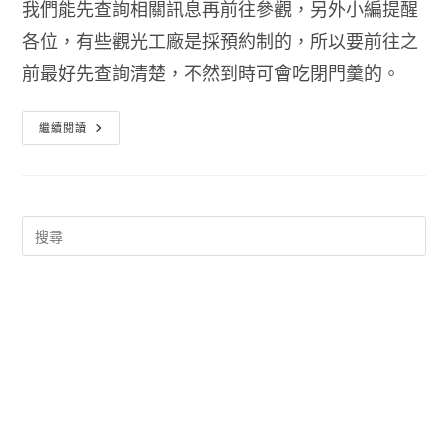
我們能先查詢相關訊息再前往參觀，另外小編提醒
各位，有些觀光工廠是採預約制的，所以要前往之
前最好先查詢清楚，不然到時可會吃閉門羹的。
觀
繼續閱讀
光
工
廠
自
在
遊
全
台
灣
觀
光
工
廠
–
觀
光
景
點
APP