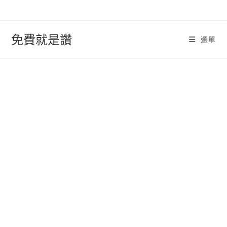
跳
轉
至
免費就是讚
選單
內
容