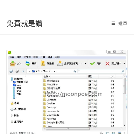
跳
轉
至
免費就是讚
選單
內
容