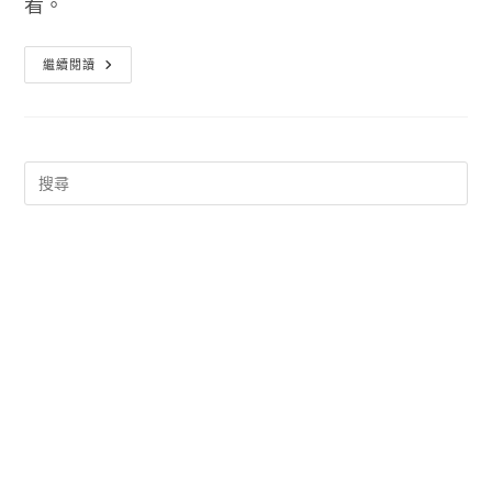
看。
免
繼續閱讀
費
解
壓
縮
軟
體
PeaZip
中
文
免
安
裝
版