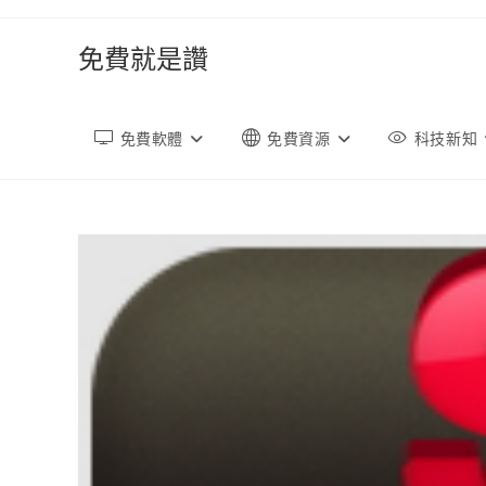
跳
轉
免費就是讚
至
內
容
免費軟體
免費資源
科技新知