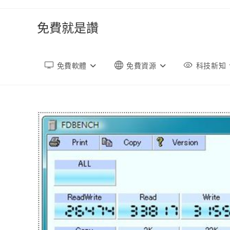
跳
轉
免費就是讚
至
內
容
免費軟體
免費資源
科技新知