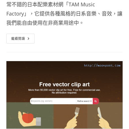
常不錯的日本配樂素材網「TAM Music
Factory」，它提供各種風格的日系音樂、音效，讓
我們能自由使用在非商業用途中。
TAM
繼續閱讀
Music
Factory
日
系
免
費
音
效
素
材
下
載