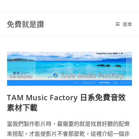
跳
轉
至
免費就是讚
選單
內
容
TAM Music Factory 日系免費音效
素材下載
當我們製作影片時，最需要的就是找首好聽的配樂
來搭配，才能使影片不會那麼乾，這裡介紹一個非