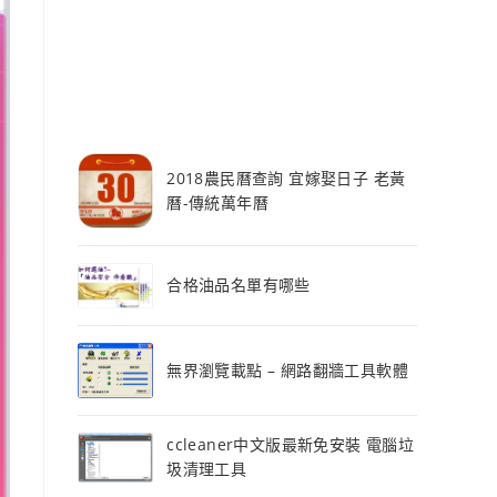
2018農民曆查詢 宜嫁娶日子 老黃
曆-傳統萬年曆
合格油品名單有哪些
無界瀏覽載點 – 網路翻牆工具軟體
ccleaner中文版最新免安裝 電腦垃
圾清理工具