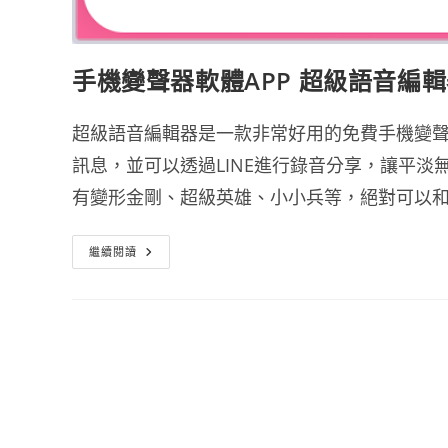
手機變聲器軟體APP 超級語音編輯
超級語音編輯器是一款非常好用的免費手機變聲
訊息，並可以透過LINE進行錄音分享，讓平
有變形金剛、超級英雄、小小兵等，絕對可以
手
繼續閱讀
機
變
聲
器
軟
體
APP
超
級
語
音
編
輯
器