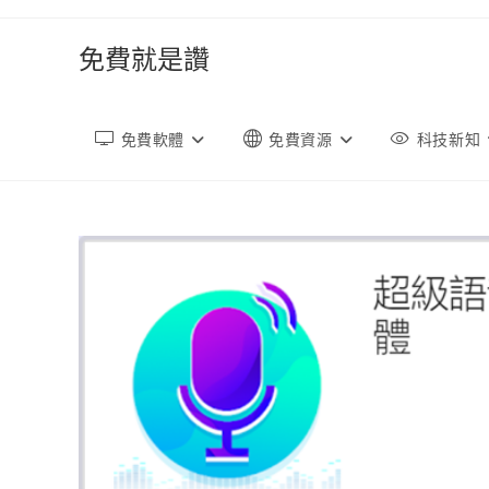
跳
轉
免費就是讚
至
內
容
免費軟體
免費資源
科技新知