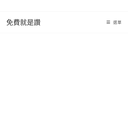
跳
轉
至
免費就是讚
選單
內
容