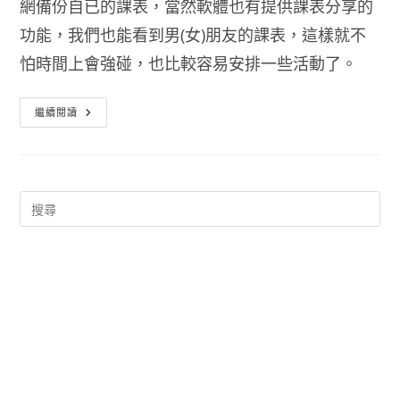
網備份自已的課表，當然軟體也有提供課表分享的
功能，我們也能看到男(女)朋友的課表，這樣就不
怕時間上會強碰，也比較容易安排一些活動了。
日
繼續閱讀
程
表
(課
程
表)
TimeSpread
–
上
課
時
間
表
App