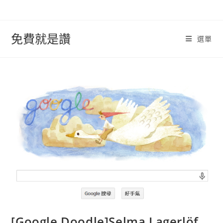
跳
轉
至
免費就是讚
選單
內
容
[Google Doodle]Selma Lagerlöf