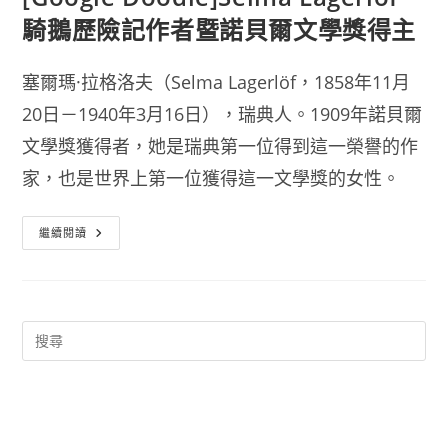
騎鵝歷險記作者暨諾貝爾文學獎得主
塞爾瑪·拉格洛夫（Selma Lagerlöf，1858年11月
20日－1940年3月16日），瑞典人。1909年諾貝爾
文學獎獲得者，她是瑞典第一位得到這一榮譽的作
家，也是世界上第一位獲得這一文學獎的女性。
[Google
繼續閱讀
Doodle]Selma
Lagerlöf
騎
鵝
歷
險
記
作
者
暨
諾
貝
爾
文
學