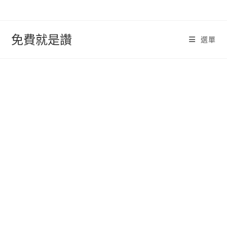
跳
轉
至
免費就是讚
選單
內
容