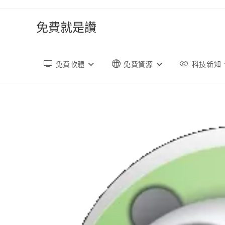
跳
轉
免費就是讚
至
內
容
免費軟體
免費資源
科技新知