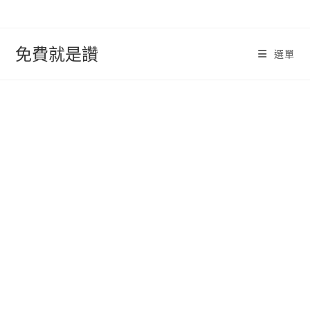
跳
轉
至
免費就是讚
選單
內
容