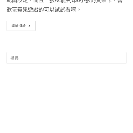
範圍設定，而且一張A4能列印6小張的賓果卡，喜
歡玩賓果遊戲的可以試試看唷。
賓
繼續閱讀
果
卡
製
作
軟
體
–
BingoCard
Generator