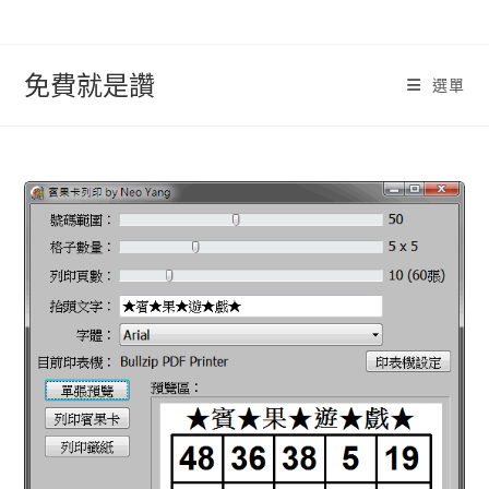
跳
轉
至
免費就是讚
選單
內
容