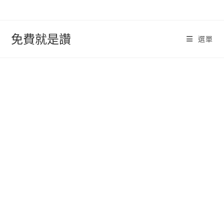
跳
轉
至
免費就是讚
選單
內
容