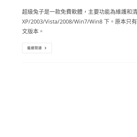
超級兔子是一款免費軟體，主要功能為維護和清理
XP/2003/Vista/2008/Win7/Win
文版本。
超
繼續閱讀
級
兔
子
2013
繁
體
中
文
版
免
安
裝