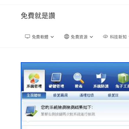
跳
轉
免費就是讚
至
內
容
免費軟體
免費資源
科技新知