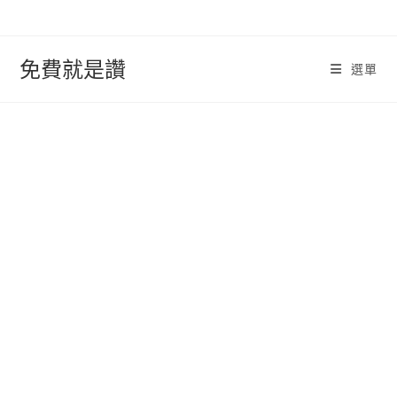
跳
轉
至
免費就是讚
選單
內
容