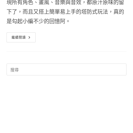
現所有角色、畫風、音樂與音效，都原汁原味的留
下了，而且又搭上簡單易上手的塔防式玩法，真的
是勾起小編不少的回憶阿。
越
繼續閱讀
南
大
戰
塔
防
版
METAL
SLUG
DEFENSE