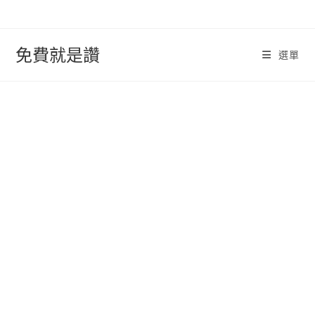
跳
轉
至
免費就是讚
選單
內
容