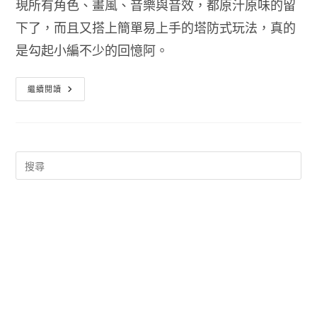
現所有角色、畫風、音樂與音效，都原汁原味的留
下了，而且又搭上簡單易上手的塔防式玩法，真的
是勾起小編不少的回憶阿。
越
繼續閱讀
南
大
戰
塔
防
版
METAL
SLUG
DEFENSE