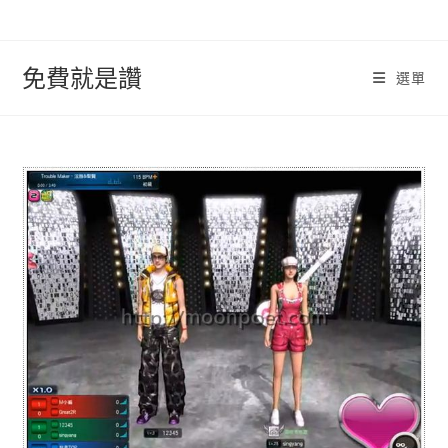
跳
轉
至
免費就是讚
選單
內
容