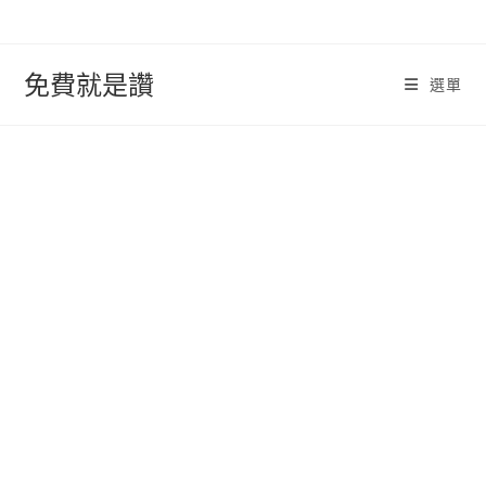
跳
轉
至
免費就是讚
選單
內
容