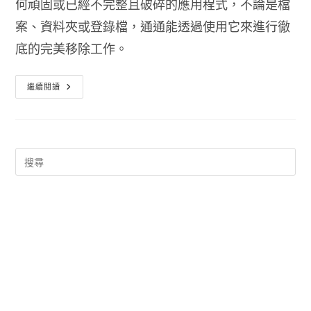
何頑固或已經不完整且破碎的應用程式，不論是檔
案、資料夾或登錄檔，通通能透過使用它來進行徹
底的完美移除工作。
軟
繼續閱讀
體
完
整
移
除
工
具
Wise
Program
Uninstaller
免
安
裝