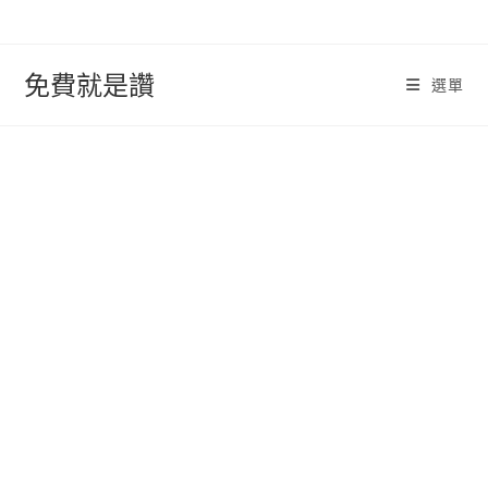
跳
轉
至
免費就是讚
選單
內
容