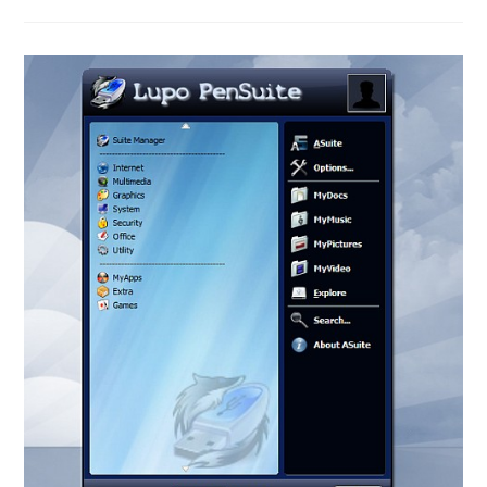
大
補
帖
軟
體
包
NirLauncher
軟
體
瑞
士
刀
免
安
裝
中
文
版