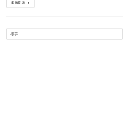
免
繼續閱讀
費
軟
體
大
補
帖
下
載
Lupo
PenSuite
2017
年
版