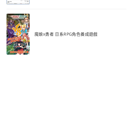
魔娘x勇者 日系RPG角色養成遊戲