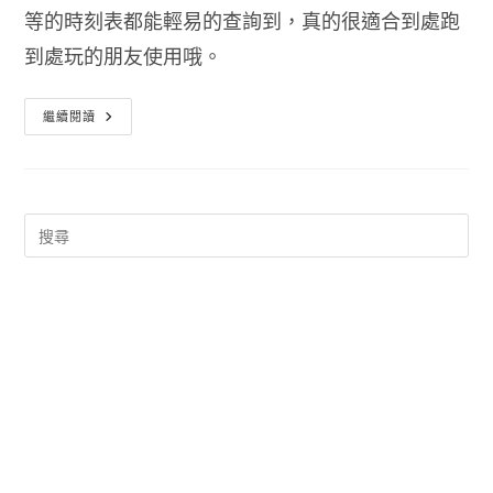
等的時刻表都能輕易的查詢到，真的很適合到處跑
到處玩的朋友使用哦。
樂
繼續閱讀
客
轉
乘
通
Free
–
各
種
交
通
工
具
轉
乘
資
訊
快
查
工
具