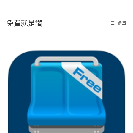
跳
轉
至
免費就是讚
選單
內
容