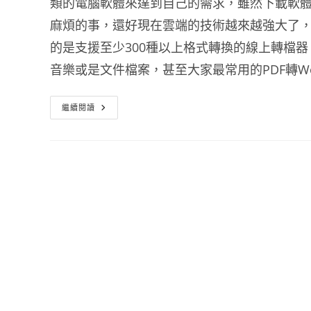
類的電腦軟體來達到自己的需求，雖然下載軟
麻煩的事，還好現在雲端的技術越來越強大了
的是支援至少300種以上格式轉換的線上轉檔器 
音樂或是文件檔案，甚至大家最常用的PDF轉W
支
繼續閱讀
援
300
種
以
上
檔
案
格
式
的
線
上
轉
檔
器
Convertio
轉
檔
工
具