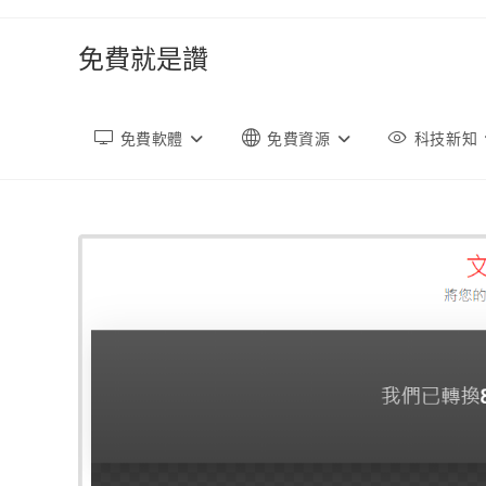
跳
轉
免費就是讚
至
內
容
免費軟體
免費資源
科技新知