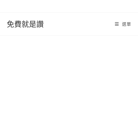
跳
轉
至
免費就是讚
選單
內
容