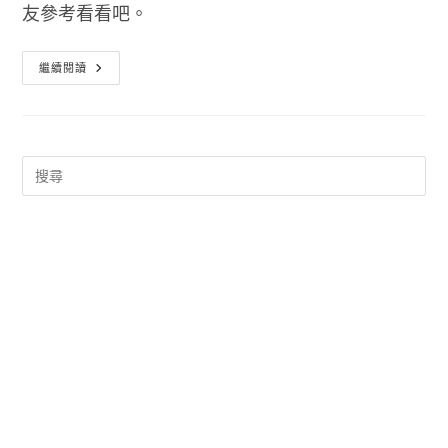
友參考看看吧。
辦
繼續閱讀
護
照
要
準
備
什
麼
2016