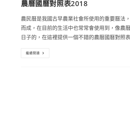
農曆國曆對照表2018
農民曆是我國古早農業社會所使用的重要曆法
而成，在目前的生活中也常常會使用到，像農
日子的，在這裡提供一個不錯的農曆國曆對照
農
繼續閱讀
曆
國
曆
對
照
表
2018