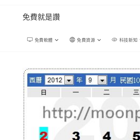
跳
轉
免費就是讚
至
內
容
免費軟體
免費資源
科技新知