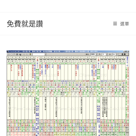
跳
轉
至
免費就是讚
選單
內
容