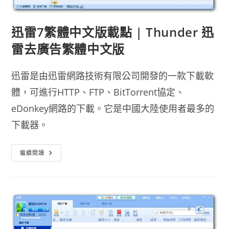
迅雷7繁體中文版載點 | Thunder 迅
雷去廣告繁體中文版
迅雷是由迅雷網路技術有限公司開發的一款下載軟
體，可進行HTTP、FTP、BitTorrent協定、
eDonkey網路的下載。它是中國大陸使用者最多的
下載器。
迅
繼續閱讀
雷
7
繁
體
中
文
版
載
點
|