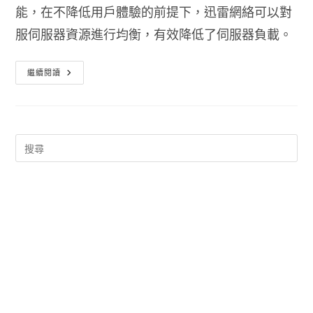
能，在不降低用戶體驗的前提下，迅雷網絡可以對
服伺服器資源進行均衡，有效降低了伺服器負載。
迅
繼續閱讀
雷
7
繁
體
中
文
版
載
點
下
載