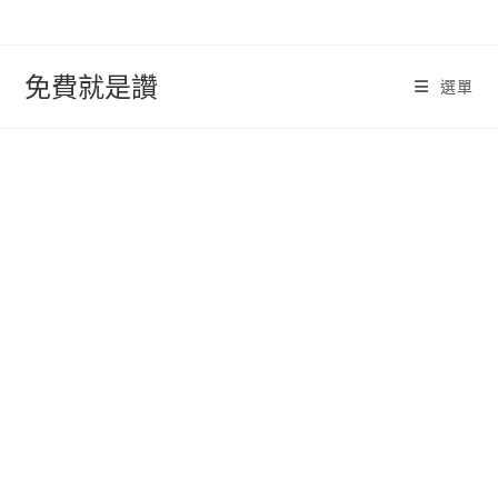
跳
轉
至
免費就是讚
選單
內
容