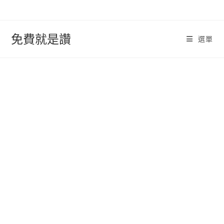
跳
轉
至
免費就是讚
選單
內
容