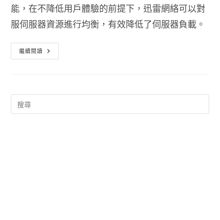
能，在不降低用戶體驗的前提下，迅雷網絡可以對
服伺服器資源進行均衡，有效降低了伺服器負載。
迅
繼續閱讀
雷
7
繁
體
中
文
版
載
點
下
載