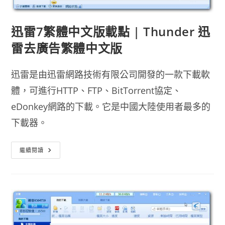
迅雷7繁體中文版載點 | Thunder 迅
雷去廣告繁體中文版
迅雷是由迅雷網路技術有限公司開發的一款下載軟
體，可進行HTTP、FTP、BitTorrent協定、
eDonkey網路的下載。它是中國大陸使用者最多的
下載器。
迅
繼續閱讀
雷
7
繁
體
中
文
版
載
點
|