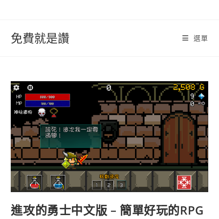
跳
轉
至
免費就是讚
選單
內
容
進攻的勇士中文版 – 簡單好玩的RPG