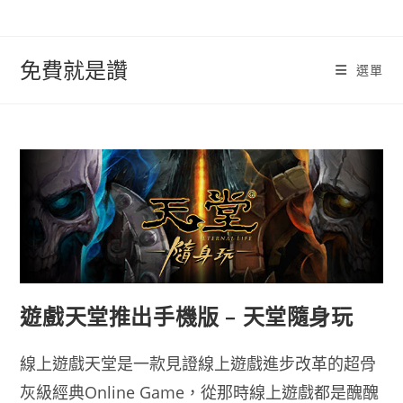
跳
轉
至
免費就是讚
選單
內
容
遊戲天堂推出手機版 – 天堂隨身玩
線上遊戲天堂是一款見證線上遊戲進步改革的超骨
灰級經典Online Game，從那時線上遊戲都是醜醜