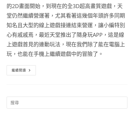
的2D畫面開始，到現在的全3D超高畫質遊戲，天
堂仍然繼續營運著，尤其看著這幾個年頭許多同期
知名且大型的線上遊戲接連結束營運，讓小編特別
心有戚戚焉，最近天堂推出了隨身玩APP，這是線
上遊戲首見的連動玩法，現在我們除了能在電腦上
玩，也能在手機上繼續遊戲中的冒險了。
遊
繼續閱讀
戲
天
堂
推
出
手
機
版
–
天
堂
隨
身
玩