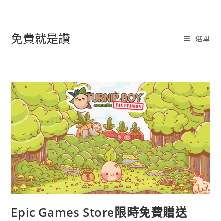
跳
轉
至
免費就是讚
選單
內
容
Epic Games Store限時免費贈送