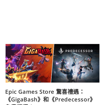
Epic Games Store 驚喜禮遇：
《GigaBash》和《Predecessor》