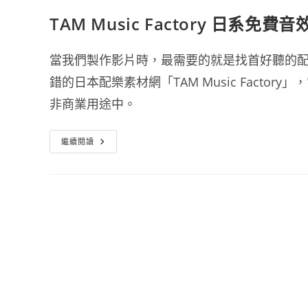
TAM Music Factory 日系免
當我們製作影片時，最需要的就是找首好聽的
錯的日本配樂素材網「TAM Music Fact
非商業用途中。
TAM
繼續閱讀
Music
Factory
日
系
免
費
音
效
素
材
下
載