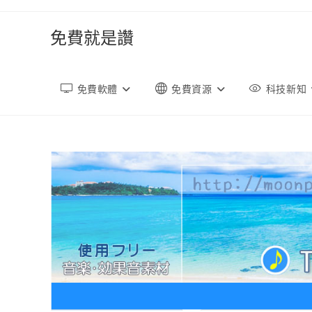
跳
轉
免費就是讚
至
內
容
免費軟體
免費資源
科技新知