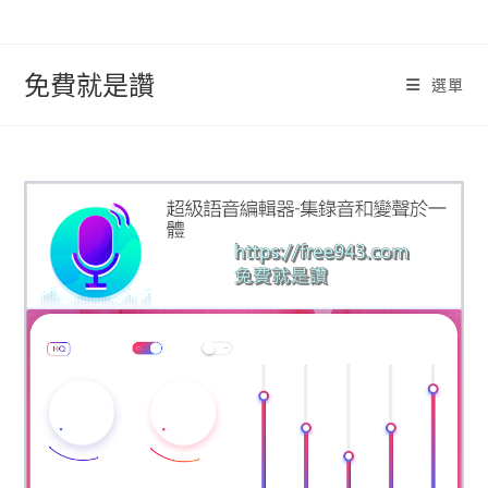
跳
轉
至
免費就是讚
選單
內
容