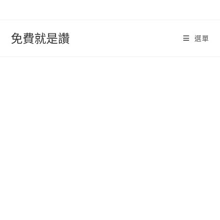
跳
轉
至
免費就是讚
選單
內
容