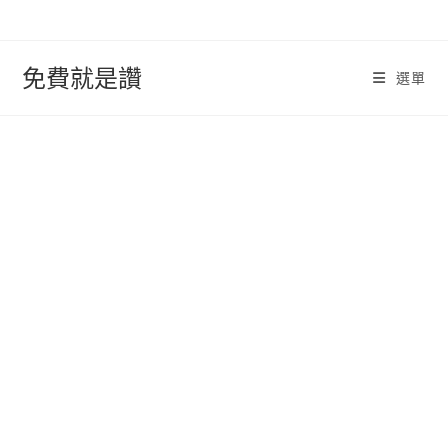
跳
轉
至
免費就是讚
選單
內
容