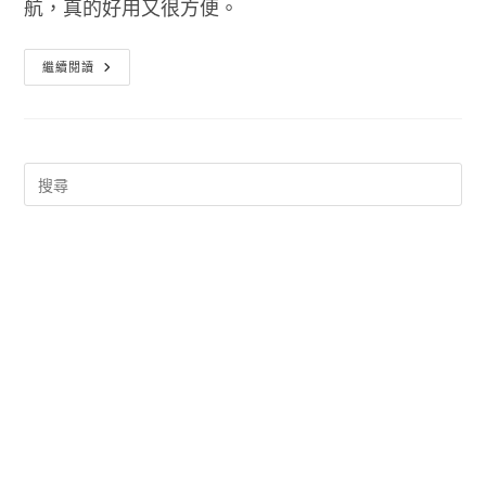
航，真的好用又很方便。
日
繼續閱讀
本
旅
遊
資
訊
索
取
Japan
Official
Travel
App