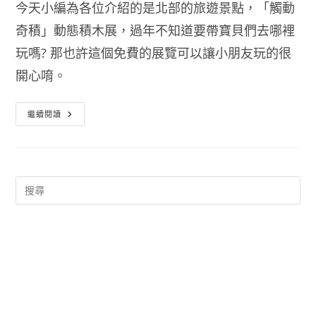
今天小編為各位介紹的是北部的旅遊景點，「觸動
奇積」動態積木展，過年不知道要帶寶貝們去哪裡
玩嗎? 那也許這個免費的展覽可以讓小朋友玩的很
開心唷。
過
繼續閱讀
年
北
部
旅
遊
景
點
–
「觸
動
奇
積」
會
動
的
積
木
特
展