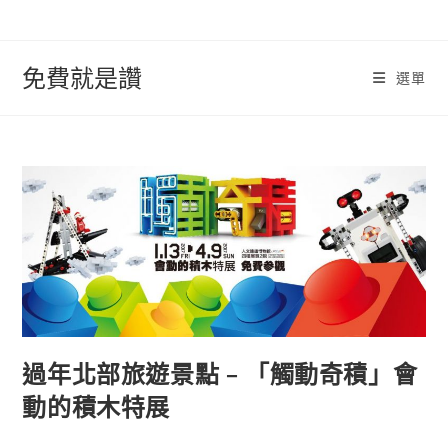
跳
轉
至
免費就是讚
選單
內
容
過年北部旅遊景點 – 「觸動奇積」會
動的積木特展