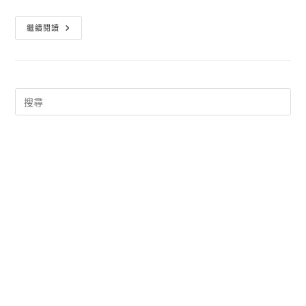
沒
繼續閱讀
有
傳
輸
線
要
怎
麼
用
手
機
傳
檔
案
或
照
片
給
電
腦
呢
交
給
Send
Anywhere
就
搞
定