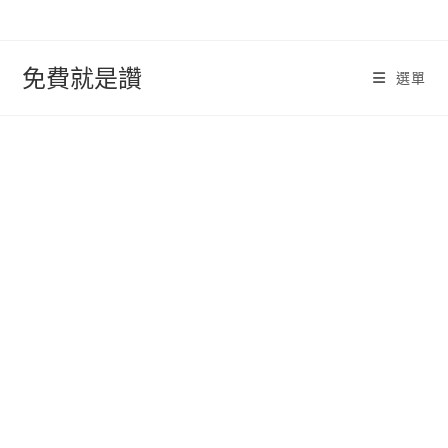
跳
轉
至
免費就是讚
選單
內
容