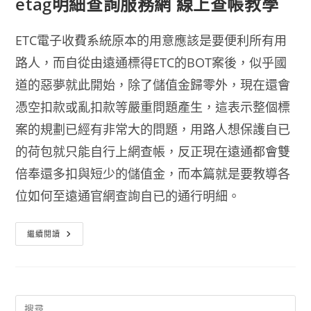
etag明細查詢服務網 線上查帳教學
ETC電子收費系統原本的用意應該是要便利所有用
路人，而自從由遠通標得ETC的BOT案後，似乎國
道的惡夢就此開始，除了儲值金歸零外，現在還會
憑空扣款或亂扣款等嚴重問題產生，這表示整個標
案的規劃已經有非常大的問題，用路人想保護自已
的荷包就只能自行上網查帳，反正現在遠通都會雙
倍奉還多扣與短少的儲值金，而本篇就是要教導各
位如何至遠通官網查詢自已的通行明細。
Etag
繼續閱讀
明
細
查
詢
服
務
網