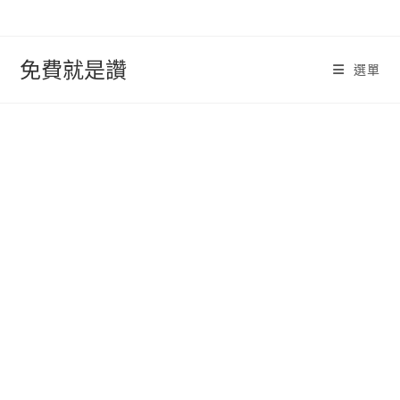
跳
轉
至
免費就是讚
選單
內
容