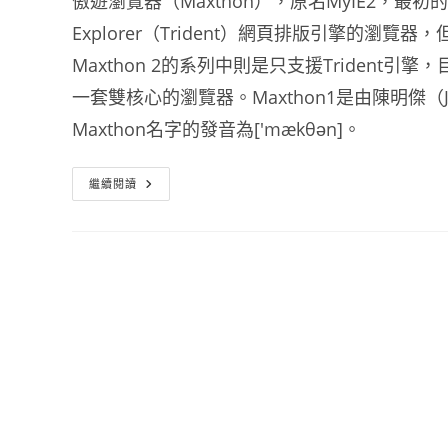
傲遊瀏覽器（Maxthon），原名MyIE2，最初的經
Explorer（Trident）網頁排版引擎的瀏覽器
Maxthon 2的系列中則是只支援Trident引擎，
一套雙核心的瀏覽器。Maxthon1是由陳明傑（J
Maxthon名字的發音為['mækθən]。
傲
繼續閱讀
遊
雲
瀏
覽
器
Maxthon
繁
體
中
文
免
安
裝
版