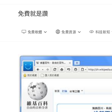
跳
轉
免費就是讚
至
內
容
免費軟體
免費資源
科技新知