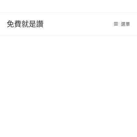
跳
轉
至
免費就是讚
選單
內
容