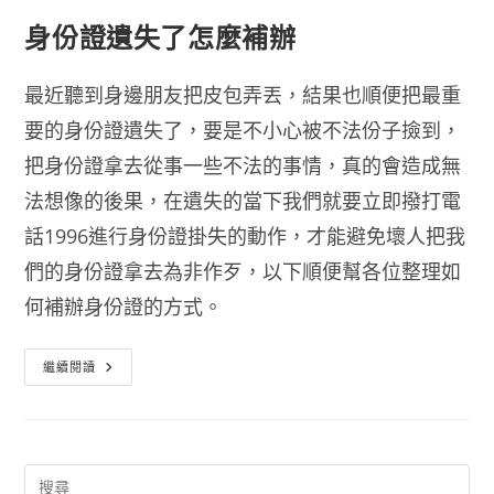
身份證遺失了怎麼補辦
最近聽到身邊朋友把皮包弄丟，結果也順便把最重
要的身份證遺失了，要是不小心被不法份子撿到，
把身份證拿去從事一些不法的事情，真的會造成無
法想像的後果，在遺失的當下我們就要立即撥打電
話1996進行身份證掛失的動作，才能避免壞人把我
們的身份證拿去為非作歹，以下順便幫各位整理如
何補辦身份證的方式。
身
繼續閱讀
份
證
遺
失
了
怎
麼
補