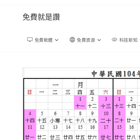
跳
轉
免費就是讚
至
內
容
免費軟體
免費資源
科技新知