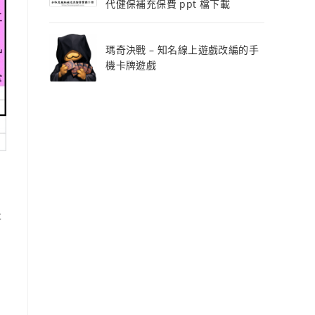
代健保補充保費 ppt 檔下載
瑪奇決戰 – 知名線上遊戲改編的手
機卡牌遊戲
提