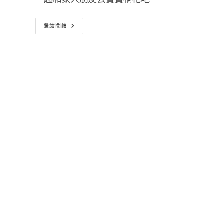
2013
繼續閱讀
客
家
桐
花
季
官
網
桐
樂
花
舞
春
遊
客
庄