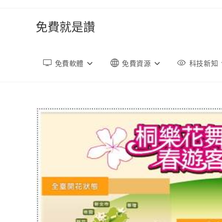
跳
轉
免費就是讚
至
內
容
免費軟體
免費資源
科技新知