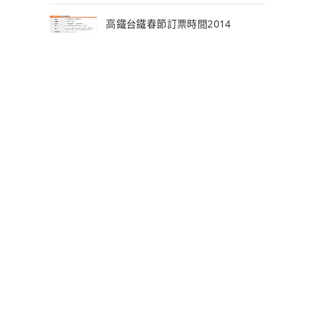
高鐵台鐵春節訂票時間2014