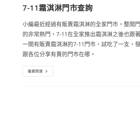
7-11霜淇淋門市查詢
小編最近經過有販賣霜淇淋的全家門市，整間
的非常熱門，7-11在全家推出霜淇淋之後也
一間有販賣霜淇淋的7-11門市，試吃了一支
跟各位分享有賣的門市在哪。
7-
繼續閱讀
11
霜
淇
淋
門
市
查
詢