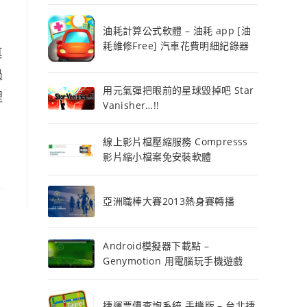
油耗計算公式軟體 – 油耗 app [油
耗維修Free] 汽車花費明細紀錄器
真
過
用元氣彈把眼前的星球毀掉吧 Star
裡
Vanisher…!!
線上影片檔壓縮服務 Compresss
影片縮小檔案免安裝軟體
亞洲職棒大賽2013熱身賽轉播
Android模擬器下載點 –
Genymotion 用電腦玩手機遊戲
捷運票價查詢系統 手機版 – 台北捷