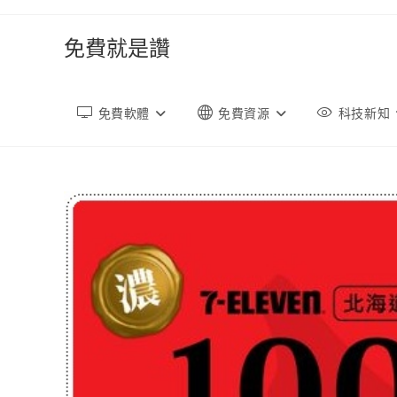
跳
轉
免費就是讚
至
內
容
免費軟體
免費資源
科技新知