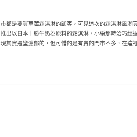
門市都是要買草莓霜淇淋的顧客，可見這次的霜淇淋風潮
跟著推出以日本十勝牛奶為原料的霜淇淋，小編那時洽巧經
，發現其實還蠻濃郁的，但可惜的是有賣的門市不多，在這